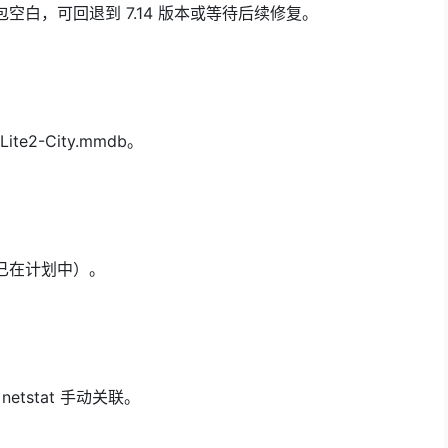
抓包空白，可回退到 7.14 版本或等待后续修复。
e2-City.mmdb。
已在计划中）。
etstat 手动关联。