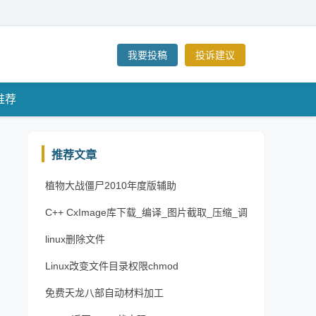
我要投稿
投诉建议
推荐
推荐文章
植物大战僵尸2010年度版辅助
C++ CxImage库下载_编译_图片截取_压缩_调
整大小_格式转换
linux删除文件
Linux改变文件目录权限chmod
免费天龙八部自动材料加工