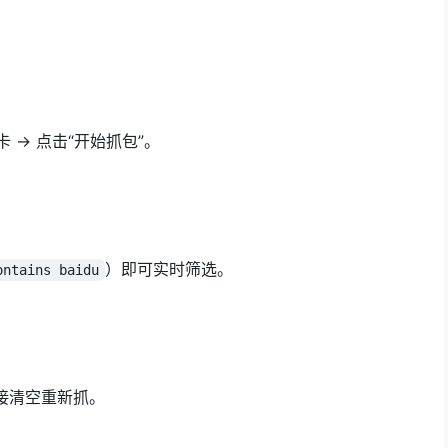
择网卡 → 点击“开始抓包”。
）即可实时筛选。
ontains baidu
直接清空重新抓。